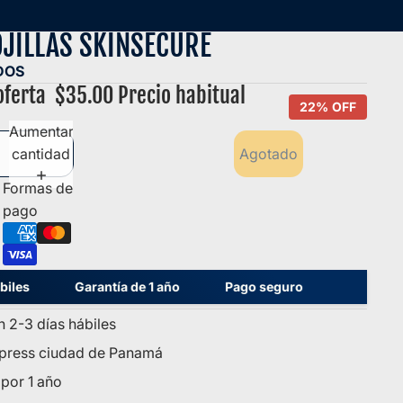
OJILLAS SKINSECURE
DOS
oferta
$35.00
Precio habitual
22%
OFF
Aumentar
cantidad
Agotado
Formas de
pago
es
Garantía de 1 año
Pago seguro
n 2-3 días hábiles
xpress ciudad de Panamá
 por 1 año