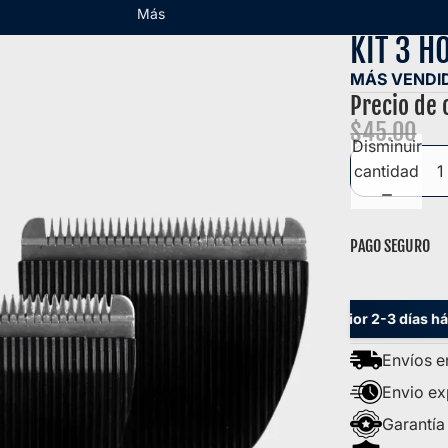
Más
KIT 3 H
MÁS VENDI
Precio de 
$45.00
Disminuir
cantidad
PAGO SEGURO
Express ciudad de Panamá
Envíos al interior 2-3 días hábil
Envíos e
Envio e
Garantía