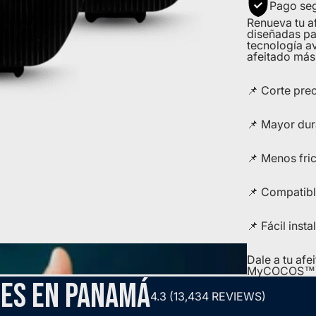
Pago se
Renueva tu a
diseñadas par
tecnología av
afeitado má
📌 Corte prec
📌 Mayor dur
📌 Menos fric
📌 Compatib
📌 Fácil inst
Dale a tu afe
MyCOCOS™, po
CES EN PANAMÁ
4.3 (13,434 REVIEWS)