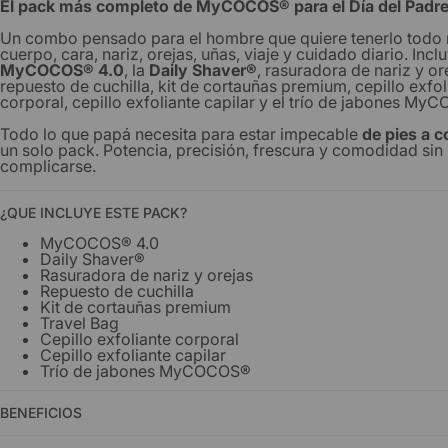
El pack más completo de MyCOCOS® para el Día del Padre
Un combo pensado para el hombre que quiere tenerlo todo r
cuerpo, cara, nariz, orejas, uñas, viaje y cuidado diario. Inclu
MyCOCOS® 4.0
, la
Daily Shaver®
, rasuradora de nariz y or
repuesto de cuchilla, kit de cortauñas premium, cepillo exfol
corporal, cepillo exfoliante capilar y el trío de jabones My
Todo lo que papá necesita para estar impecable
de pies a 
un solo pack. Potencia, precisión, frescura y comodidad sin
complicarse.
¿QUE INCLUYE ESTE PACK?
MyCOCOS® 4.0
Daily Shaver®
Rasuradora de nariz y orejas
Repuesto de cuchilla
Kit de cortauñas premium
Travel Bag
Cepillo exfoliante corporal
Cepillo exfoliante capilar
Trío de jabones MyCOCOS®
BENEFICIOS