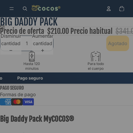
Total de
artículos
en el
carrito:
0
BIG DADDY PACK
5
6
7
8
Precio de oferta
$210.00
Precio habitual
$341.
Disminuir
Aumentar
cantidad
cantidad
Agotado
Hasta 120
Para todo
minutos
el cuerpo
Pago seguro
PAGO SEGURO
Formas de pago
Big Daddy Pack MyCOCOS®