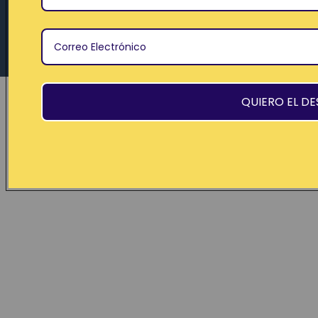
© 2026
GETMYCOCOS
,
Tecnología de Shopify
Términos y políticas
QUIERO EL D